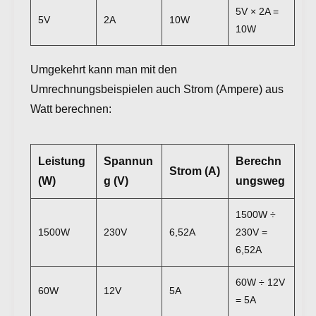
5V × 2A =
5V
2A
10W
10W
Umgekehrt kann man mit den
Umrechnungsbeispielen auch Strom (Ampere) aus
Watt berechnen:
Leistung
Spannun
Berechn
Strom (A)
(W)
g (V)
ungsweg
1500W ÷
1500W
230V
6,52A
230V =
6,52A
60W ÷ 12V
60W
12V
5A
= 5A